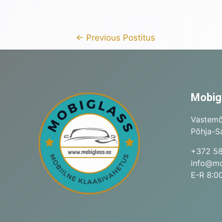
←
Previous Postitus
Mobig
Vastemõ
Põhja-Sa
+372 5
info@mo
E-R 8:00