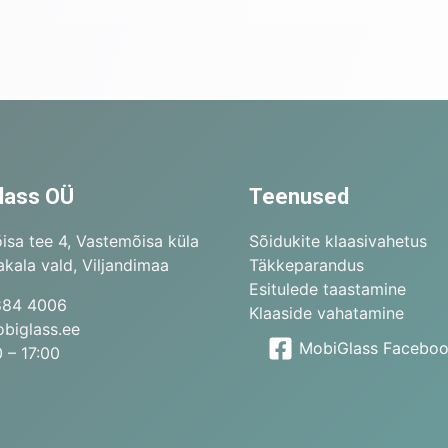
lass OÜ
Teenused
isa tee 4, Vastemõisa küla
Sõidukite klaasivahetus
kala vald, Viljandimaa
Täkkeparandus
Esitulede taastamine
884 4006
Klaaside vahatamine
biglass.ee
MobiGlass Facebo
 – 17:00