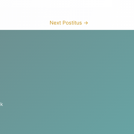
Next Postitus
→
ok