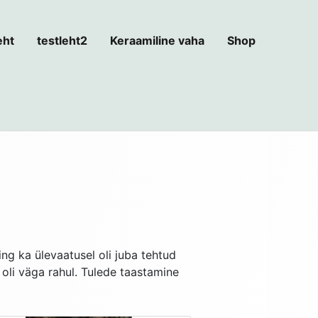
eht
testleht2
Keraamiline vaha
Shop
ing ka ülevaatusel oli juba tehtud
 oli väga rahul. Tulede taastamine