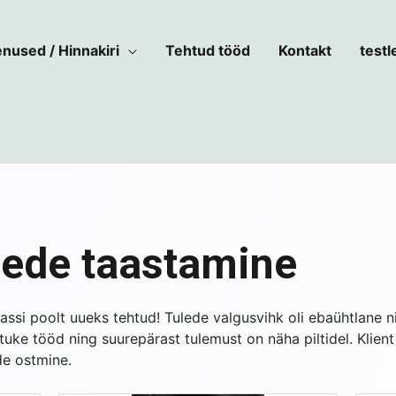
nused / Hinnakiri
Tehtud tööd
Kontakt
testl
lede taastamine
lassi poolt uueks tehtud!
Tulede valgusvihk oli ebaühtlane n
uke tööd ning suurepärast tulemust on näha piltidel. Klient
de ostmine.