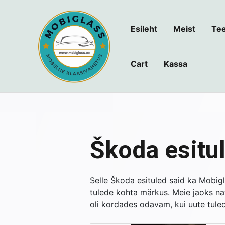
Skip
to
Esileht
Meist
Tee
content
Cart
Kassa
Navigeerimine
Škoda esitu
Selle Škoda esituled said ka Mobig
tulede kohta märkus. Meie jaoks nat
oli kordades odavam, kui uute tule