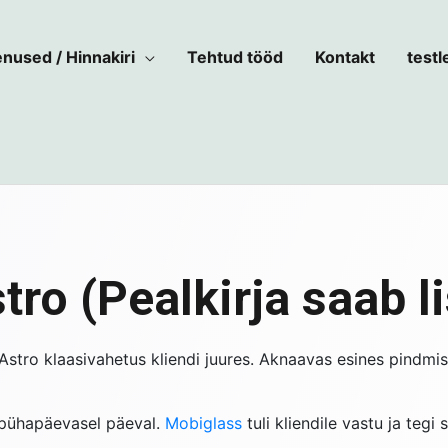
nused / Hinnakiri
Tehtud tööd
Kontakt
testl
tro (Pealkirja saab l
tro klaasivahetus kliendi juures. Aknaavas esines pindmist 
t pühapäevasel päeval.
Mobiglass
tuli kliendile vastu ja tegi 