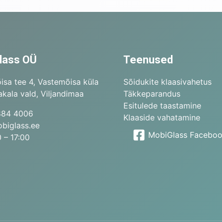
lass OÜ
Teenused
isa tee 4, Vastemõisa küla
Sõidukite klaasivahetus
kala vald, Viljandimaa
Täkkeparandus
Esitulede taastamine
884 4006
Klaaside vahatamine
biglass.ee
MobiGlass Facebo
 – 17:00