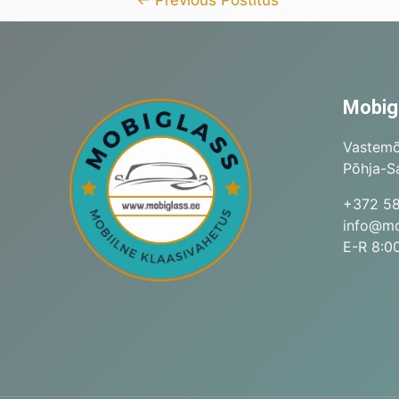
Mobig
Vastemõ
Põhja-Sa
+372 5
info@mo
E-R 8:00