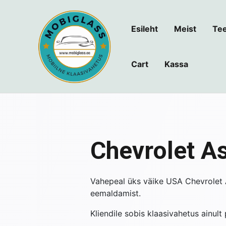
Skip
to
Esileht
Meist
Tee
content
Cart
Kassa
Navigeerimine
Chevrolet As
Vahepeal üks väike USA Chevrolet As
eemaldamist.
Kliendile sobis klaasivahetus ainul