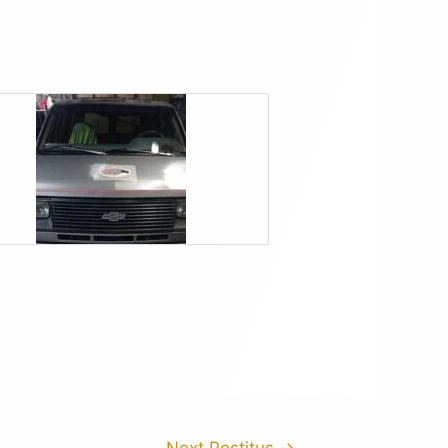
Next Postitus
→