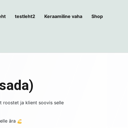
eht
testleht2
Keraamiline vaha
Shop
isada)
roostet ja klient soovis selle
selle ära